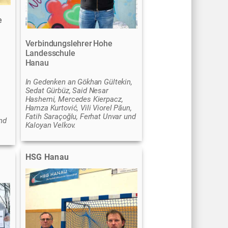
e
Verbindungslehrer Hohe
Landesschule
Hanau
In Gedenken an Gökhan Gültekin,
Sedat Gürbüz, Said Nesar
Hashemi, Mercedes Kierpacz,
Hamza Kurtović, Vili Viorel Păun,
Fatih Saraçoğlu, Ferhat Unvar und
nd
Kaloyan Velkov.
HSG Hanau