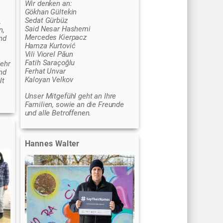
Wir denken an:
Gökhan Gültekin
Sedat Gürbüz
,
Said Nesar Hashemi
n,
Mercedes Kierpacz
nd
Hamza Kurtović
Vili Viorel Păun
Fatih Saraçoğlu
sehr
Ferhat Unvar
nd
Kaloyan Velkov
lt
Unser Mitgefühl geht an Ihre
Familien, sowie an die Freunde
und alle Betroffenen.
Hannes Walter