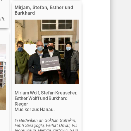
Mirjam, Stefan, Esther und
Burkhard
ft.
Mirjam Wolf, Stefan Kreuscher,
Esther Wolff und Burkhard
Rieger
Musiker aus Hanau.
In Gedenken an Gökhan Gültekin,
Fatih Saraçoğlu, Ferhat Unvar, Vili
Viorel Păun, Hamza Kurtović, Said