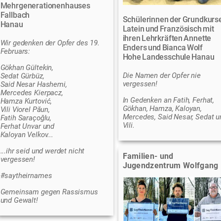
Mehrgenerationenhauses
Fallbach
Schülerinnen der Grundkurs
Hanau
Latein und Französisch mit
ihren Lehrkräften Annette
Wir gedenken der Opfer des 19.
Enders und Bianca Wolf
Februars:
Hohe Landesschule Hanau
Gökhan Gültekin,
Die Namen der Opfer nie
Sedat Gürbüz,
vergessen!
Said Nesar Hashemi,
Mercedes Kierpacz,
In Gedenken an Fatih, Ferhat,
Hamza Kurtović,
Gökhan, Hamza, Kaloyan,
Vili Viorel Păun,
Mercedes, Said Nesar, Sedat u
Fatih Saraçoğlu,
Vili.
Ferhat Unvar und
Kaloyan Velkov...
...ihr seid und werdet nicht
Familien- und
vergessen!
Jugendzentrum Wolfgang
#saytheirnames
Gemeinsam gegen Rassismus
und Gewalt!