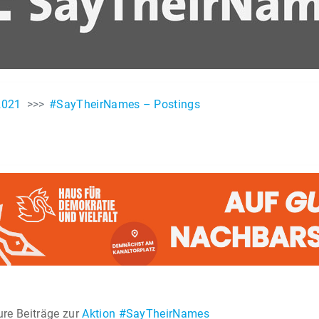
2021
#SayTheirNames – Postings
ure Beiträge zur
Aktion #SayTheirNames