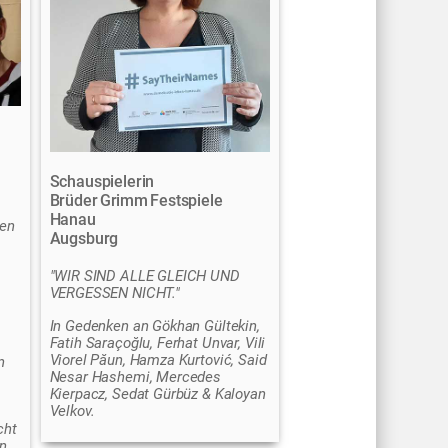
Schauspielerin
Brüder Grimm Festspiele
Hanau
uen
Augsburg
"WIR SIND ALLE GLEICH UND
VERGESSEN NICHT."
In Gedenken an Gökhan Gültekin,
Fatih Saraçoğlu, Ferhat Unvar, Vili
Viorel Păun, Hamza Kurtović, Said
n
Nesar Hashemi, Mercedes
Kierpacz, Sedat Gürbüz & Kaloyan
Velkov.
cht
n