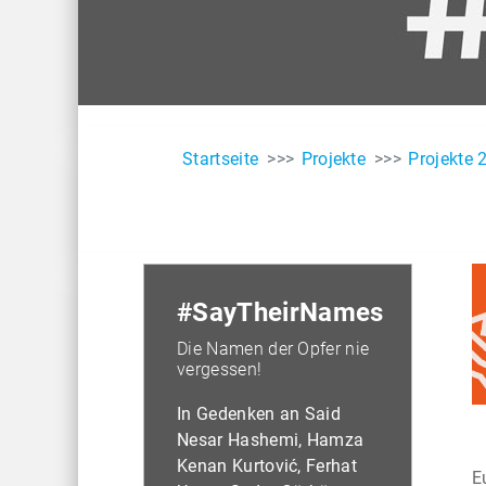
Startseite
Projekte
Projekte 
#
SayTheirNames
Die Namen der Opfer nie
vergessen!
In Gedenken an Said
Nesar Hashemi, Hamza
Kenan Kurtović, Ferhat
E