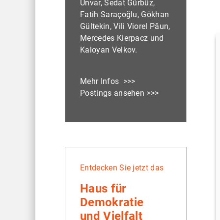
Unvar, Sedat Gürbüz,
Fatih Saraçoğlu, Gökhan
Gültekin, Vili Viorel Păun,
Mercedes Kierpacz und
Kaloyan Velkov.
Mehr Infos >>>
Postings ansehen >>>
Entdecken Sie jetzt das
Haus für
Demokratie
und Vielfalt