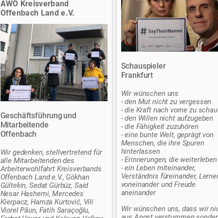
AWO Kreisverband
Offenbach Land e.V.
Schauspieler
Frankfurt
Wir wünschen uns
- den Mut nicht zu vergessen
- die Kraft nach vorne zu scha
Geschäftsführung und
- den Willen nicht aufzugeben
Mitarbeitende
- die Fähigkeit zuzuhören
Offenbach
- eine bunte Welt, geprägt von
Menschen, die ihre Spuren
hinterlassen
Wir gedenken, stellvertretend für
- Erinnerungen, die weiterleben
alle Mitarbeitenden des
- ein Leben miteinander,
Arbeiterwohlfahrt Kreisverbands
Verständnis füreinander, Lerne
Offenbach Land e.V., Gökhan
voneinander und Freude
Gültekin, Sedat Gürbüz, Said
aneinander
Nesar Hashemi, Mercedes
Kierpacz, Hamza Kurtović, Vili
Wir wünschen uns, dass wir ni
Viorel Păun, Fatih Saraçoğlu,
aus Angst verstummen sonder