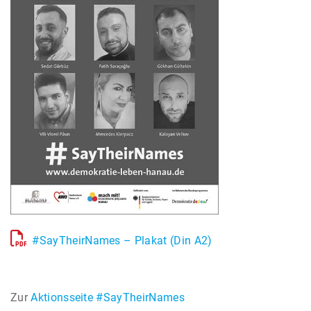
#SayTheirNames – Plakat (Din A2)
Zur
Aktionsseite #SayTheirNames