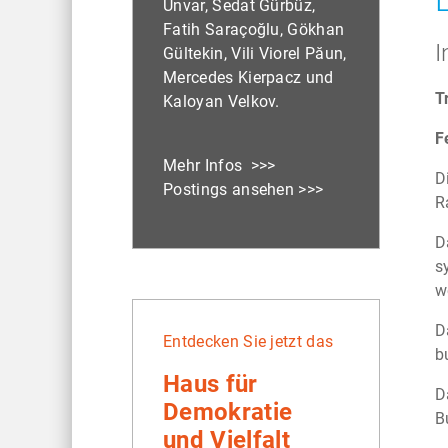
Unvar, Sedat Gürbüz,
Fatih Saraçoğlu, Gökhan
I
Gültekin, Vili Viorel Păun,
Mercedes Kierpacz und
T
Kaloyan Velkov.
F
Mehr Infos >>>
D
Postings ansehen >>>
R
D
s
w
D
Entdecken Sie jetzt das
b
Haus für
D
Demokratie
B
und Vielfalt