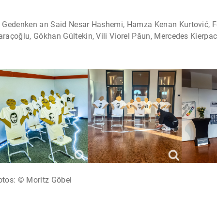
n Gedenken an Said Nesar Hashemi, Hamza Kenan Kurtović, Fe
araçoğlu, Gökhan Gültekin, Vili Viorel Păun, Mercedes Kierpa
otos: © Moritz Göbel