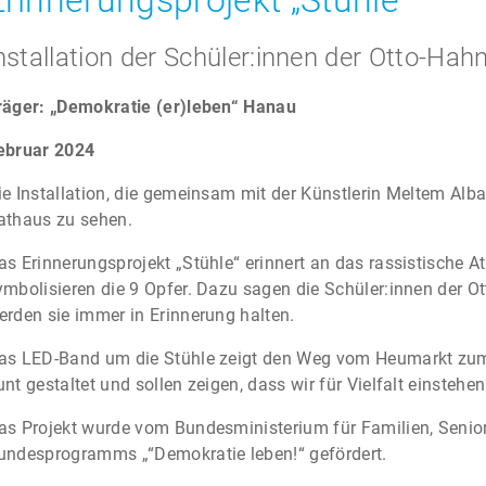
Erinnerungsprojekt „Stühle“
nstallation der Schüler:innen der Otto-Ha
räger: „Demokratie (er)leben“ Hanau
ebruar 2024
ie Installation, die gemeinsam mit der Künstlerin Meltem Alba
athaus zu sehen.
as Erinnerungsprojekt „Stühle“ erinnert an das rassistische A
ymbolisieren die 9 Opfer. Dazu sagen die Schüler:innen der 
erden sie immer in Erinnerung halten.
as LED-Band um die Stühle zeigt den Weg vom Heumarkt zum 
unt gestaltet und sollen zeigen, dass wir für Vielfalt einstehe
as Projekt wurde vom Bundesministerium für Familien, Seni
undesprogramms „“Demokratie leben!“ gefördert.