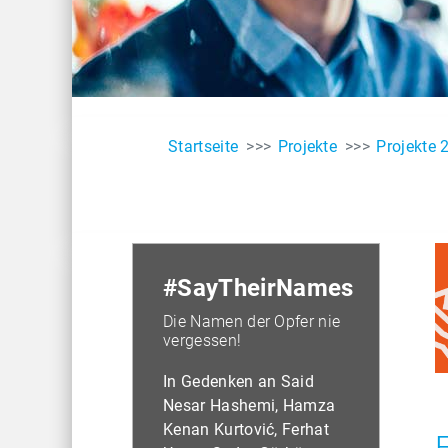
Startseite
Projekte
Projekte 
#
SayTheirNames
Die Namen der Opfer nie
vergessen!
In Gedenken an Said
Nesar Hashemi, Hamza
Kenan Kurtović, Ferhat