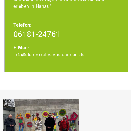
erleben in Hanau“.
Telefon:
06181-24761
E-Mail:
info@demokratie-leben-hanau.de