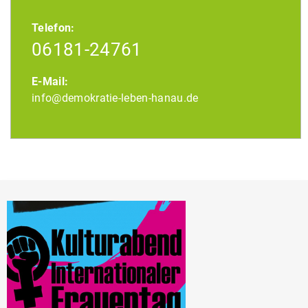
Telefon:
06181-24761
E-Mail:
info@demokratie-leben-hanau.de