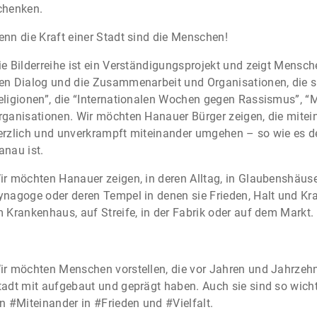
chenken.
enn die Kraft einer Stadt sind die Menschen!
ie Bilderreihe ist ein Verständigungsprojekt und zeigt Mens
en Dialog und die Zusammenarbeit und Organisationen, die si
eligionen”, die “Internationalen Wochen gegen Rassismus”, “M
rganisationen. Wir möchten Hanauer Bürger zeigen, die mitei
erzlich und unverkrampft miteinander umgehen – so wie es der
anau ist.
ir möchten Hanauer zeigen, in deren Alltag, in Glaubenshäuse
ynagoge oder deren Tempel in denen sie Frieden, Halt und Kraf
m Krankenhaus, auf Streife, in der Fabrik oder auf dem Markt.
ir möchten Menschen vorstellen, die vor Jahren und Jahrzeh
tadt mit aufgebaut und geprägt haben. Auch sie sind so wicht
in #Miteinander in #Frieden und #Vielfalt.