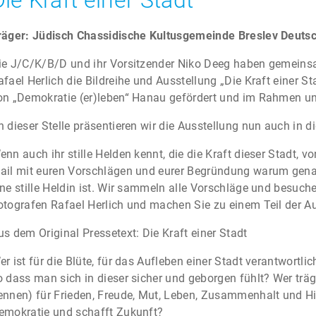
Die Kraft einer Stadt
räger:
Jüdisch Chassidische Kultusgemeinde Breslev Deuts
ie J/C/K/B/D und ihr Vorsitzender Niko Deeg haben gemeins
afael Herlich die Bildreihe und Ausstellung „Die Kraft einer St
on „Demokratie (er)leben“ Hanau gefördert und im Rahmen un
n dieser Stelle präsentieren wir die Ausstellung nun auch in di
enn auch ihr stille Helden kennt, die die Kraft dieser Stadt, 
ail mit euren Vorschlägen und eurer Begründung warum genau 
ine stille Heldin ist. Wir sammeln alle Vorschläge und besu
otografen Rafael Herlich und machen Sie zu einem Teil der Au
us dem Original Pressetext: Die Kraft einer Stadt
er ist für die Blüte, für das Aufleben einer Stadt verantwortli
o dass man sich in dieser sicher und geborgen fühlt? Wer träg
ennen) für Frieden, Freude, Mut, Leben, Zusammenhalt und Hil
emokratie und schafft Zukunft?