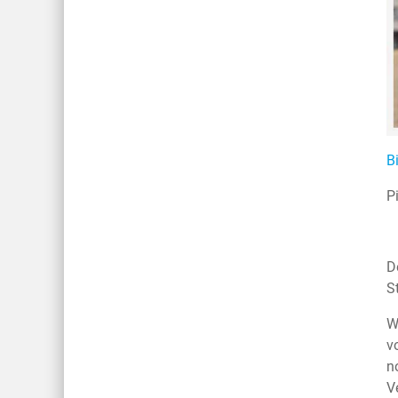
B
P
D
S
W
v
n
V