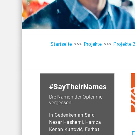
Startseite
Projekte
Projekte 
#
SayTheirNames
Die Namen der Opfer nie
vergessen!
In Gedenken an Said
Nesar Hashemi, Hamza
Kenan Kurtović, Ferhat