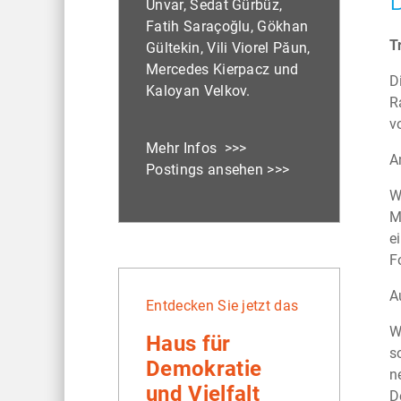
Unvar, Sedat Gürbüz,
Fatih Saraçoğlu, Gökhan
T
Gültekin, Vili Viorel Păun,
Mercedes Kierpacz und
D
Kaloyan Velkov.
R
v
Mehr Infos >>>
A
Postings ansehen >>>
W
M
e
F
A
Entdecken Sie jetzt das
W
Haus für
s
Demokratie
n
und Vielfalt
D