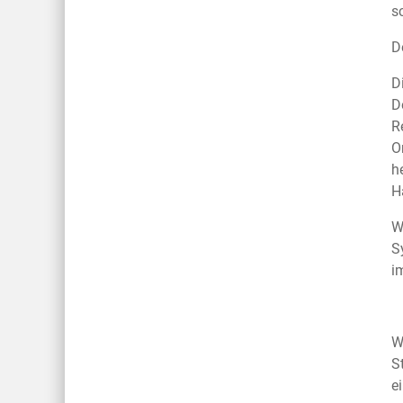
s
D
D
D
R
O
h
H
W
S
i
W
S
e