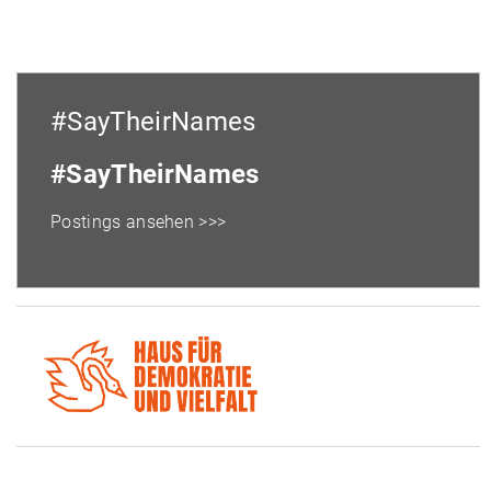
#SayTheirNames
#SayTheirNames
Postings ansehen >>>